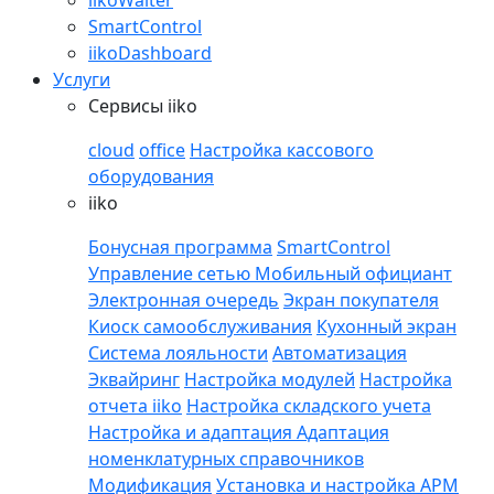
iikoWaiter
SmartControl
iikoDashboard
Услуги
Сервисы iiko
cloud
office
Настройка кассового
оборудования
iiko
Бонусная программа
SmartControl
Управление сетью
Мобильный официант
Электронная очередь
Экран покупателя
Киоск самообслуживания
Кухонный экран
Система лояльности
Автоматизация
Эквайринг
Настройка модулей
Настройка
отчета iiko
Настройка складского учета
Настройка и адаптация
Адаптация
номенклатурных справочников
Модификация
Установка и настройка APM