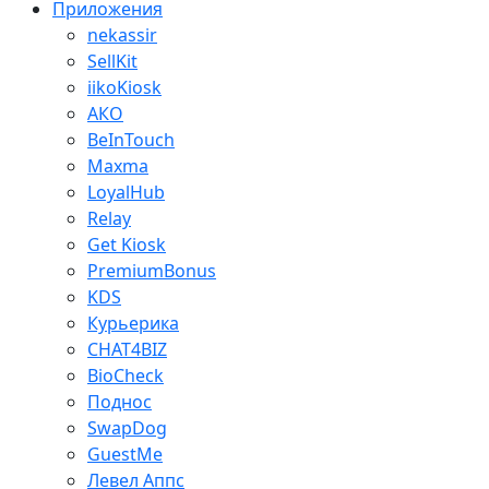
Приложения
nekassir
SellKit
iikoKiosk
АКО
BeInTouch
Maxma
LoyalHub
Relay
Get Kiosk
PremiumBonus
KDS
Курьерика
CHAT4BIZ
BioCheck
Поднос
SwapDog
GuestMe
Левел Аппс