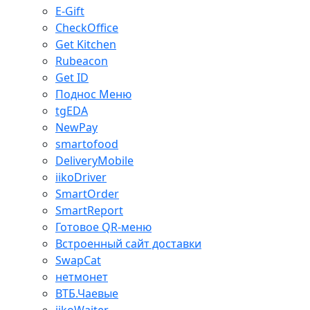
E-Gift
CheckOffice
Get Kitchen
Rubeacon
Get ID
Поднос Меню
tgEDA
NewPay
smartofood
DeliveryMobile
iikoDriver
SmartOrder
SmartReport
Готовое QR-меню
Встроенный сайт доставки
SwapCat
нетмонет
ВТБ.Чаевые