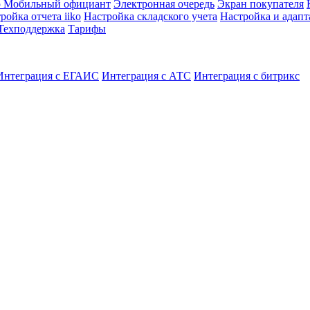
ю
Мобильный официант
Электронная очередь
Экран покупателя
ройка отчета iiko
Настройка складского учета
Настройка и адап
Техподдержка
Тарифы
Интеграция с ЕГАИС
Интеграция с АТС
Интеграция с битрикс