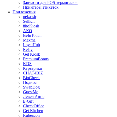
Запчасти для POS-терминалов
Принтеры этикеток
Приложения
nekassir
SellKit
iikoKiosk
АКО
BeInTouch
Maxma
LoyalHub
Relay
Get Kiosk
PremiumBonus
KDS
Курьерика
CHAT4BIZ
BioCheck
Поднос
SwapDog
GuestMe
Левел Аппс
E-Gift
CheckOffice
Get Kitchen
Rubeacon