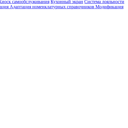
Киоск самообслуживания
Кухонный экран
Система лояльности
тация
Адаптация номенклатурных справочников
Модификация