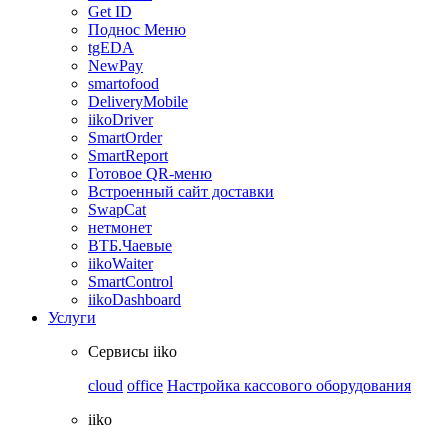
Get ID
Поднос Меню
tgEDA
NewPay
smartofood
DeliveryMobile
iikoDriver
SmartOrder
SmartReport
Готовое QR-меню
Встроенный сайт доставки
SwapCat
нетмонет
ВТБ.Чаевые
iikoWaiter
SmartControl
iikoDashboard
Услуги
Сервисы iiko
cloud
office
Настройка кассового оборудования
iiko