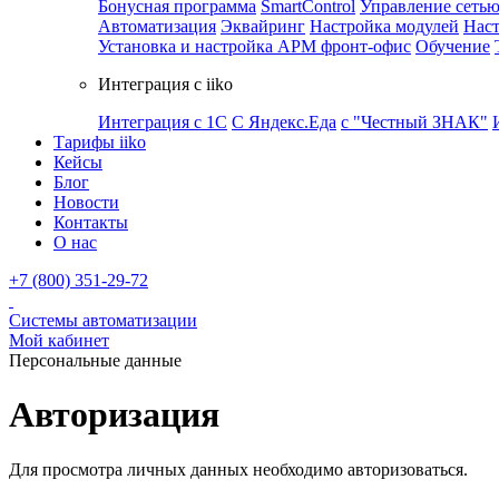
Бонусная программа
SmartControl
Управление сеть
Автоматизация
Эквайринг
Настройка модулей
Наст
Установка и настройка APM фронт-офис
Обучение
Интеграция с iiko
Интеграция с 1С
С Яндекс.Еда
с "Честный ЗНАК"
Тарифы iiko
Кейсы
Блог
Новости
Контакты
О нас
+7 (800) 351-29-72
Системы автоматизации
Мой кабинет
Персональные данные
Авторизация
Для просмотра личных данных необходимо авторизоваться.