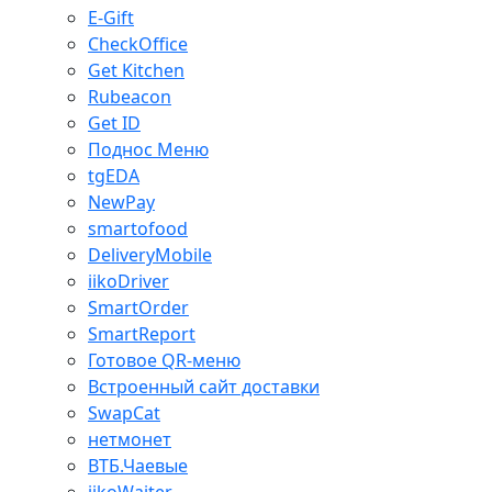
E-Gift
CheckOffice
Get Kitchen
Rubeacon
Get ID
Поднос Меню
tgEDA
NewPay
smartofood
DeliveryMobile
iikoDriver
SmartOrder
SmartReport
Готовое QR-меню
Встроенный сайт доставки
SwapCat
нетмонет
ВТБ.Чаевые