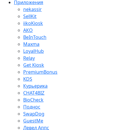
Приложения
nekassir
SellKit
iikoKiosk
АКО
BeInTouch
Maxma
LoyalHub
Relay
Get Kiosk
PremiumBonus
KDS
Курьерика
CHAT4BIZ
BioCheck
Поднос
SwapDog
GuestMe
Левел Аппс