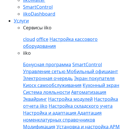
iikoWaiter
SmartControl
iikoDashboard
Услуги
Сервисы iiko
cloud
office
Настройка кассового
оборудования
iiko
Бонусная программа
SmartControl
Управление сетью
Мобильный официант
Электронная очередь
Экран покупателя
Киоск самообслуживания
Кухонный экран
Система лояльности
Автоматизация
Эквайринг
Настройка модулей
Настройка
отчета iiko
Настройка складского учета
Настройка и адаптация
Адаптация
номенклатурных справочников
Модификация
Установка и настройка APM