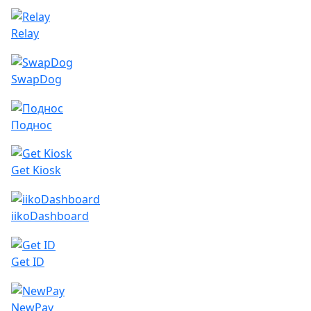
Relay
SwapDog
Поднос
Get Kiosk
iikoDashboard
Get ID
NewPay