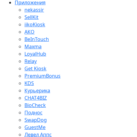
Приложения
nekassir
SellKit
iikoKiosk
АКО
BeInTouch
Maxma
LoyalHub
Relay
Get Kiosk
PremiumBonus
KDS
Курьерика
CHAT4BIZ
BioCheck
Поднос
SwapDog
GuestMe
Левел Аппс