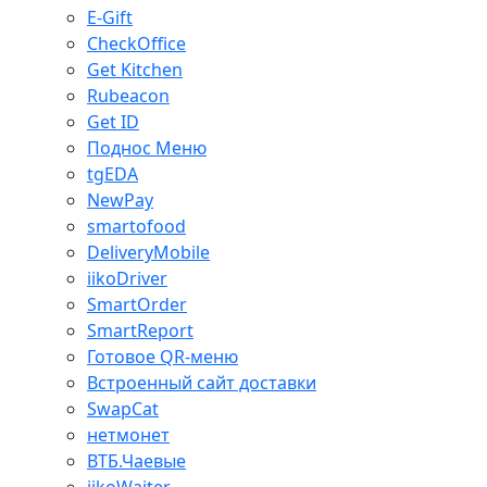
E-Gift
CheckOffice
Get Kitchen
Rubeacon
Get ID
Поднос Меню
tgEDA
NewPay
smartofood
DeliveryMobile
iikoDriver
SmartOrder
SmartReport
Готовое QR-меню
Встроенный сайт доставки
SwapCat
нетмонет
ВТБ.Чаевые