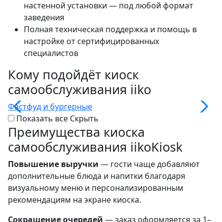
настенной установки — под любой формат
заведения
Полная техническая поддержка и помощь в
настройке от сертифицированных
специалистов
Кому подойдёт
киоск
самообслуживания iiko
Фастфуд и бургерные
К
Показать все
Скрыть
Преимущества
киоска
самообслуживания iikoKiosk
Повышение выручки
— гости чаще добавляют
дополнительные блюда и напитки благодаря
визуальному меню и персонализированным
рекомендациям на экране киоска.
Сокращение очередей
— заказ оформляется за 1–