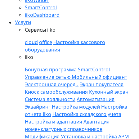
iikoWaiter
SmartControl
iikoDashboard
Услуги
Сервисы iiko
cloud
office
Настройка кассового
оборудования
iiko
Бонусная программа
SmartControl
Управление сетью
Мобильный официант
Электронная очередь
Экран покупателя
Киоск самообслуживания
Кухонный экран
Система лояльности
Автоматизация
Эквайринг
Настройка модулей
Настройка
отчета iiko
Настройка складского учета
Настройка и адаптация
Адаптация
номенклатурных справочников
Модификация
Установка и настройка APM