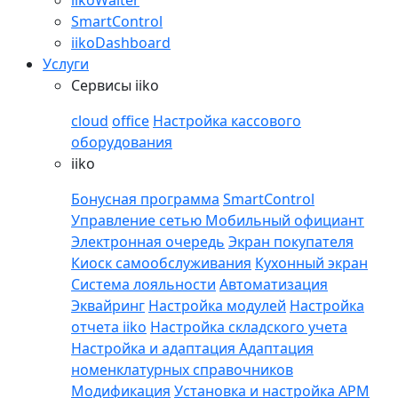
iikoWaiter
SmartControl
iikoDashboard
Услуги
Сервисы iiko
cloud
office
Настройка кассового
оборудования
iiko
Бонусная программа
SmartControl
Управление сетью
Мобильный официант
Электронная очередь
Экран покупателя
Киоск самообслуживания
Кухонный экран
Система лояльности
Автоматизация
Эквайринг
Настройка модулей
Настройка
отчета iiko
Настройка складского учета
Настройка и адаптация
Адаптация
номенклатурных справочников
Модификация
Установка и настройка APM