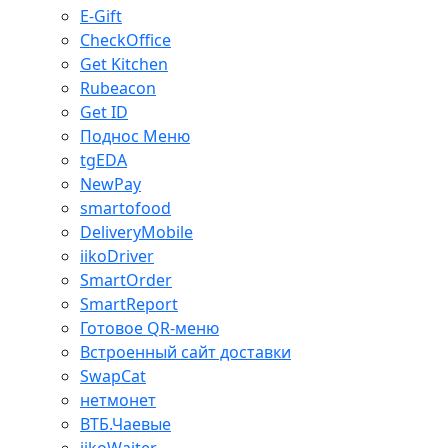
E-Gift
CheckOffice
Get Kitchen
Rubeacon
Get ID
Поднос Меню
tgEDA
NewPay
smartofood
DeliveryMobile
iikoDriver
SmartOrder
SmartReport
Готовое QR-меню
Встроенный сайт доставки
SwapCat
нетмонет
ВТБ.Чаевые