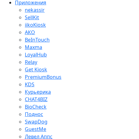
Приложения
nekassir
SellKit
iikoKiosk
АКО
BeInTouch
Maxma
LoyalHub
Relay
Get Kiosk
PremiumBonus
KDS
Курьерика
CHAT4BIZ
BioCheck
Поднос
SwapDog
GuestMe
Левел Аппс