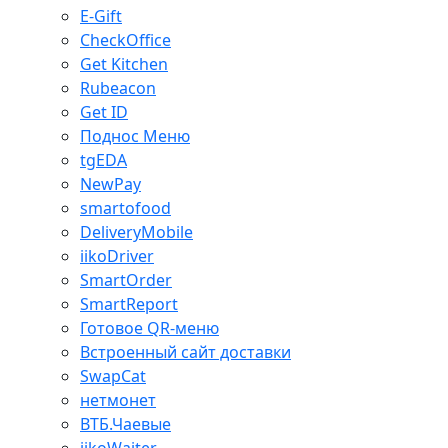
E-Gift
CheckOffice
Get Kitchen
Rubeacon
Get ID
Поднос Меню
tgEDA
NewPay
smartofood
DeliveryMobile
iikoDriver
SmartOrder
SmartReport
Готовое QR-меню
Встроенный сайт доставки
SwapCat
нетмонет
ВТБ.Чаевые