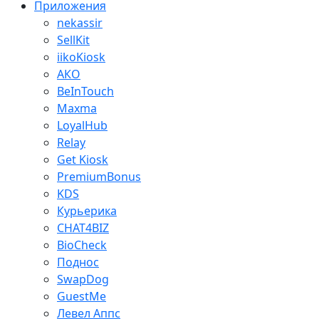
Приложения
nekassir
SellKit
iikoKiosk
АКО
BeInTouch
Maxma
LoyalHub
Relay
Get Kiosk
PremiumBonus
KDS
Курьерика
CHAT4BIZ
BioCheck
Поднос
SwapDog
GuestMe
Левел Аппс