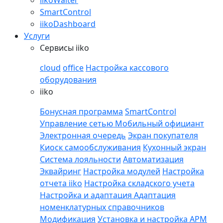
iikoWaiter
SmartControl
iikoDashboard
Услуги
Сервисы iiko
cloud
office
Настройка кассового
оборудования
iiko
Бонусная программа
SmartControl
Управление сетью
Мобильный официант
Электронная очередь
Экран покупателя
Киоск самообслуживания
Кухонный экран
Система лояльности
Автоматизация
Эквайринг
Настройка модулей
Настройка
отчета iiko
Настройка складского учета
Настройка и адаптация
Адаптация
номенклатурных справочников
Модификация
Установка и настройка APM