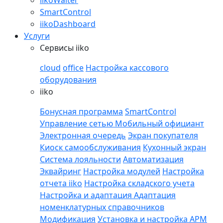
iikoWaiter
SmartControl
iikoDashboard
Услуги
Сервисы iiko
cloud
office
Настройка кассового
оборудования
iiko
Бонусная программа
SmartControl
Управление сетью
Мобильный официант
Электронная очередь
Экран покупателя
Киоск самообслуживания
Кухонный экран
Система лояльности
Автоматизация
Эквайринг
Настройка модулей
Настройка
отчета iiko
Настройка складского учета
Настройка и адаптация
Адаптация
номенклатурных справочников
Модификация
Установка и настройка APM