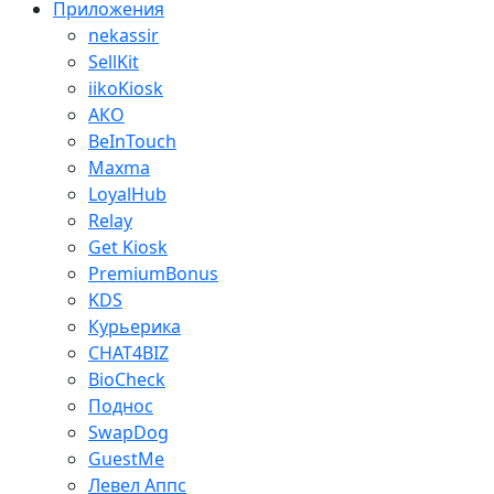
Приложения
nekassir
SellKit
iikoKiosk
АКО
BeInTouch
Maxma
LoyalHub
Relay
Get Kiosk
PremiumBonus
KDS
Курьерика
CHAT4BIZ
BioCheck
Поднос
SwapDog
GuestMe
Левел Аппс