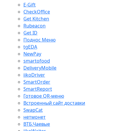
E-Gift
CheckOffice
Get Kitchen
Rubeacon
Get ID
Поднос Меню
tgEDA
NewPay
smartofood
DeliveryMobile
iikoDriver
SmartOrder
SmartReport
Готовое QR-меню
Встроенный сайт доставки
SwapCat
нетмонет
ВТБ.Чаевые