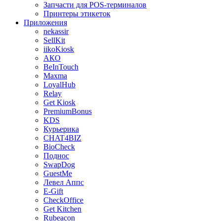
Запчасти для POS-терминалов
Принтеры этикеток
Приложения
nekassir
SellKit
iikoKiosk
АКО
BeInTouch
Maxma
LoyalHub
Relay
Get Kiosk
PremiumBonus
KDS
Курьерика
CHAT4BIZ
BioCheck
Поднос
SwapDog
GuestMe
Левел Аппс
E-Gift
CheckOffice
Get Kitchen
Rubeacon