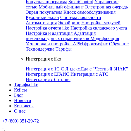
Бонусная программа
SmartControl
Управление
сетью
Мобильный официант
Электронная очередь
Экран покупателя
Киоск самообслуживания
Кухонный экран
Система лояльности
Автоматизация
Эквайринг
Настройка модулей
Настройка отчета iiko
Настройка складского учета
Настройка и адаптация
Адаптация
номенклатурных справочников
Модификация
Установка и настройка APM фронт-офис
Обучение
Техподдержка
Тарифы
Интеграция с iiko
Интеграция с 1С
С Яндекс.Еда
с "Честный ЗНАК"
Интеграция с ЕГАИС
Интеграция с АТС
Интеграция с битрикс
Тарифы iiko
Кейсы
Блог
Новости
Контакты
О нас
+7 (800) 351-29-72