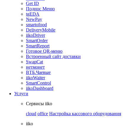
Get ID
Поднос Меню
tgEDA
NewPay
smartofood
DeliveryMobile
iikoDriver
SmartOrder
SmartReport
Готовое QR-меню
Встроенный сайт доставки
SwapCat
нетмонет
ВТБ.Чаевые
iikoWaiter
SmartControl
iikoDashboard
Услуги
Сервисы iiko
cloud
office
Настройка кассового оборудования
iiko