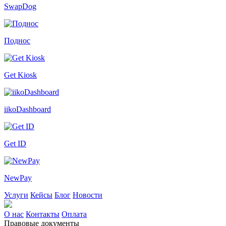
SwapDog
Поднос
Get Kiosk
iikoDashboard
Get ID
NewPay
Услуги
Кейсы
Блог
Новости
О нас
Контакты
Оплата
Правовые документы