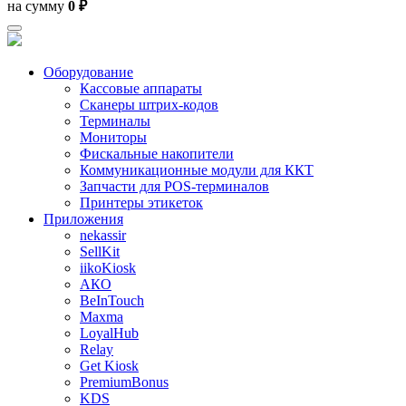
на сумму
0 ₽
Оборудование
Кассовые аппараты
Сканеры штрих-кодов
Терминалы
Мониторы
Фискальные накопители
Коммуникационные модули для ККТ
Запчасти для POS-терминалов
Принтеры этикеток
Приложения
nekassir
SellKit
iikoKiosk
АКО
BeInTouch
Maxma
LoyalHub
Relay
Get Kiosk
PremiumBonus
KDS