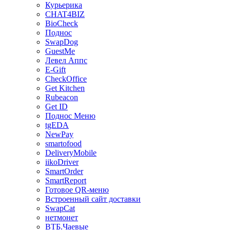
Курьерика
CHAT4BIZ
BioCheck
Поднос
SwapDog
GuestMe
Левел Аппс
E-Gift
CheckOffice
Get Kitchen
Rubeacon
Get ID
Поднос Меню
tgEDA
NewPay
smartofood
DeliveryMobile
iikoDriver
SmartOrder
SmartReport
Готовое QR-меню
Встроенный сайт доставки
SwapCat
нетмонет
ВТБ.Чаевые