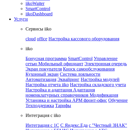
iikoWaiter
SmartControl
iikoDashboard
Услуги
Сервисы iiko
cloud
office
Настройка кассового оборудования
iiko
Бонусная программа
SmartControl
Управление
сетью
Мобильный официант
Электронная очередь
Экран покупателя
Киоск самообслуживания
Кухонный экран
Система лояльности
Автоматизация
Эквайринг
Настройка модулей
Настройка отчета iiko
Настройка складского учета
Настройка и адаптация
Адаптация
номенклатурных справочников
Модификация
Установка и настройка APM фронт-офис
Обучение
Техподдержка
Тарифы
Интеграция с iiko
Интеграция с 1С
С Яндекс.Еда
с "Честный ЗНАК"